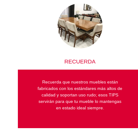
RECUERDA
Recuerda que nuestros muebles están
fabricados con los estándares más altos de
calidad y soportan uso rudo; esos TIPS
servirán para que tu mueble lo mantengas
en estado ideal siempre.