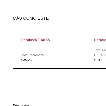
MÁS COMO ESTE
Recámara Tikal KS
Recáma
Total r
Total recámara:
$
23
$
35,266
$
19,16
Dirección