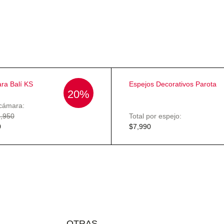
ra Balí KS
Espejos Decorativos Parota
20%
ecámara:
,950
Total por espejo:
0
$
7,990
OTRAS