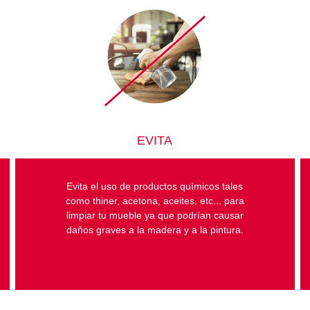
EVITA
Evita el uso de productos químicos tales
como thiner, acetona, aceites, etc... para
limpiar tu mueble ya que podrían causar
daños graves a la madera y a la pintura.