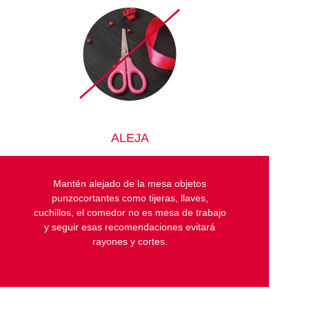
ALEJA
Mantén alejado de la mesa objetos
punzocortantes como tijeras, llaves,
cuchillos, el comedor no es mesa de trabajo
y seguir esas recomendaciones evitará
rayones y cortes.