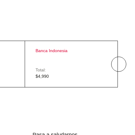
Banca Indonesia
Ba
Total:
Tot
$
4,990
$
4,
Pasa a saludarnos