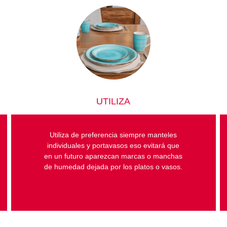
UTILIZA
Utiliza de preferencia siempre manteles
individuales y portavasos eso evitará que
en un futuro aparezcan marcas o manchas
de humedad dejada por los platos o vasos.